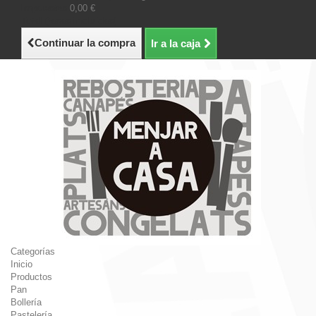
Impuestos
0,00 €
Total (tasas incluídas)
Continuar la compra
Ir a la caja
Categorías
Inicio
Productos
Pan
Bollería
Pastelería