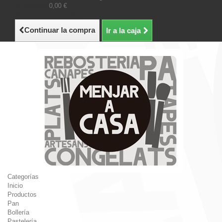
Impuestos
0,00 €
Total (tasas incluídas)
Continuar la compra
Ir a la caja
Categorías
Inicio
Productos
Pan
Bollería
Pastelería