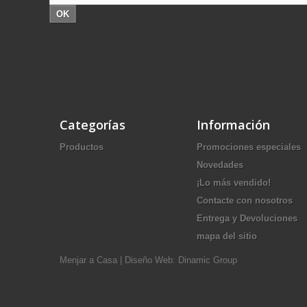
OK
Categorías
Información
Productos
Promociones especiales
Novedades
¡Lo más vendido!
Contacte con nosotros
Entrega y Devoluciones
mapa del sitio
Menjar a Casa
|
Diseño Web: Dinamic Group