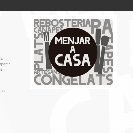
na
partir
es
las