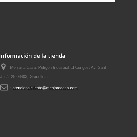
Información de la tienda
Menjar a Casa, Polígon Industrial El Congost Av. Sant
Julià, 28 08403, Granollers
:
atencionalcliente@menjaracasa.com