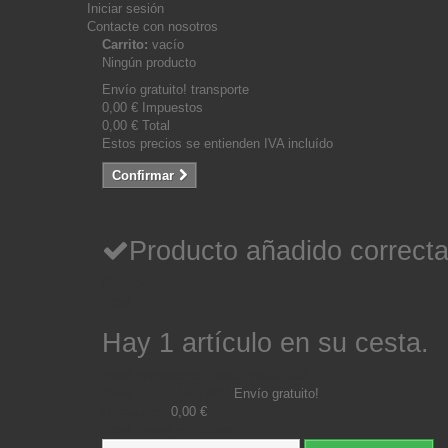
Iniciar sesión
Contacte con nosotros
Carrito:
vacío
Ningún producto
Envío gratuito!
transporte
0,00 €
Impuestos
0,00 €
Total
Estos precios se entienden IVA incluído
Confirmar
Producto añadido correcta
Cantidad
Total
Hay 1 artículo en su cesta.
Total productos: (tasas incluídas)
Total envío: (sin IVA)
Envío gratuito!
Impuestos
0,00 €
Total (tasas incluídas)