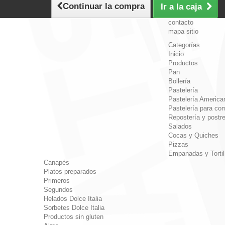
Continuar la compra
Ir a la caja
contacto
mapa sitio
Categorías
Inicio
Productos
Pan
Bollería
Pastelería
Pastelería America
Pastelería para com
Repostería y postr
Salados
Cocas y Quiches
Pizzas
Empanadas y Tortil
Canapés
Platos preparados
Primeros
Segundos
Helados Dolce Italia
Sorbetes Dolce Italia
Productos sin gluten