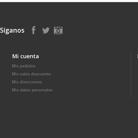
Síganos
Mi cuenta
Mis pedidos
Mis vales descuento
Mis direcciones
Mis datos personales