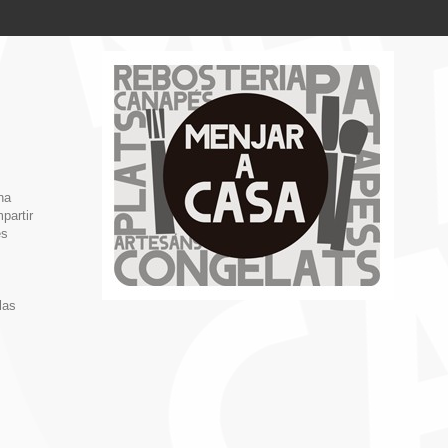
na
partir
es
las