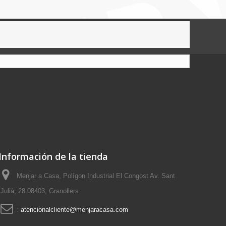
Información de la tienda
Menjar a Casa, Polígon Industrial El Congost Av. Sant
Julià, 28 08403, Granollers
:
atencionalcliente@menjaracasa.com