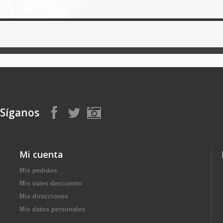
Síganos
Mi cuenta
Mis pedidos
Mis vales descuento
Mis direcciones
Mis datos personales