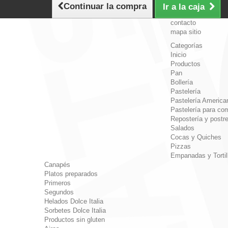
Continuar la compra
Ir a la caja
contacto
mapa sitio
Categorías
Inicio
Productos
Pan
Bollería
Pastelería
Pastelería America
Pastelería para com
Repostería y postr
Salados
Cocas y Quiches
Pizzas
Empanadas y Tortil
Canapés
Platos preparados
Primeros
Segundos
Helados Dolce Italia
Sorbetes Dolce Italia
Productos sin gluten