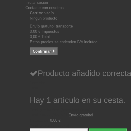
Iniciar sesión
Contacte con nosotros
Carrito:
vacío
Ningún producto
Envío gratuito!
transporte
0,00 €
Impuestos
0,00 €
Total
Estos precios se entienden IVA incluído
Confirmar
Producto añadido correcta
Cantidad
Total
Hay 1 artículo en su cesta.
Total productos: (tasas incluídas)
Total envío: (sin IVA)
Envío gratuito!
Impuestos
0,00 €
Total (tasas incluídas)