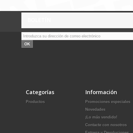
BOLETÍN
OK
Categorías
Información
Productos
Promociones especiales
Novedades
¡Lo más vendido!
Contacte con nosotros
Entrega y Devoluciones