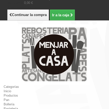
Impuestos
0,00 €
Total (tasas incluídas)
Continuar la compra
Ir a la caja
Categorías
Inicio
Productos
Pan
Bollería
Pastelería