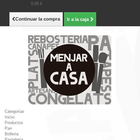
Impuestos
0,00 €
Total (tasas incluídas)
Continuar la compra
Ir a la caja
Categorías
Inicio
Productos
Pan
Bollería
Pastelería