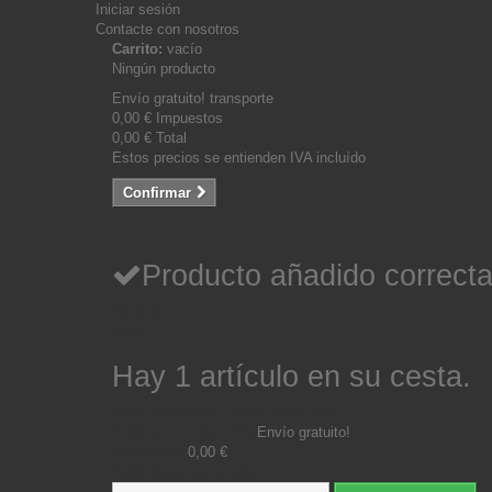
Iniciar sesión
Contacte con nosotros
Carrito:
vacío
Ningún producto
Envío gratuito!
transporte
0,00 €
Impuestos
0,00 €
Total
Estos precios se entienden IVA incluído
Confirmar
Producto añadido correcta
Cantidad
Total
Hay 1 artículo en su cesta.
Total productos: (tasas incluídas)
Total envío: (sin IVA)
Envío gratuito!
Impuestos
0,00 €
Total (tasas incluídas)