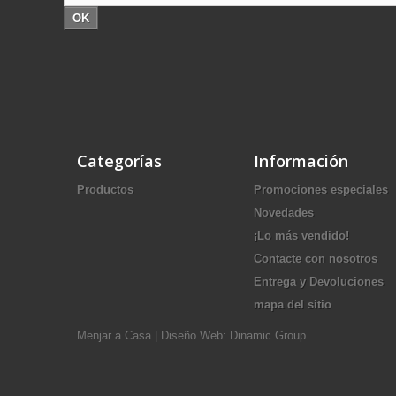
OK
Categorías
Información
Productos
Promociones especiales
Novedades
¡Lo más vendido!
Contacte con nosotros
Entrega y Devoluciones
mapa del sitio
Menjar a Casa
|
Diseño Web: Dinamic Group