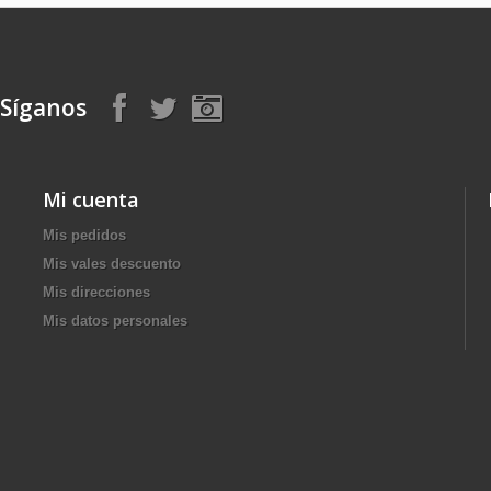
Síganos
Mi cuenta
Mis pedidos
Mis vales descuento
Mis direcciones
Mis datos personales