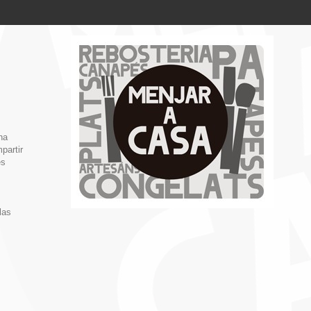
na
partir
es
las