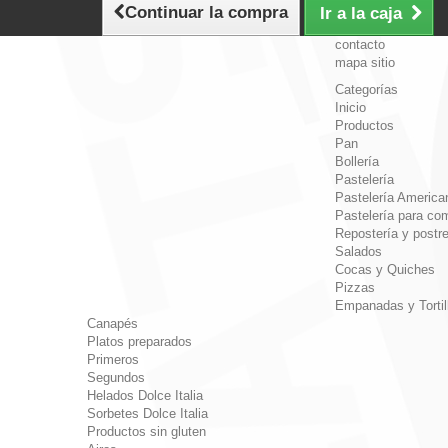
Continuar la compra
Ir a la caja
contacto
mapa sitio
Categorías
Inicio
Productos
Pan
Bollería
Pastelería
Pastelería America
Pastelería para com
Repostería y postr
Salados
Cocas y Quiches
Pizzas
Empanadas y Tortil
Canapés
Platos preparados
Primeros
Segundos
Helados Dolce Italia
Sorbetes Dolce Italia
Productos sin gluten