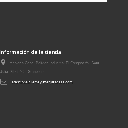
Información de la tienda
Menjar a Casa, Polígon Industrial El Congost Av. Sant
Julià, 28 08403, Granollers
:
atencionalcliente@menjaracasa.com