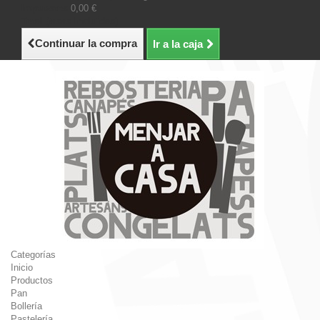
Impuestos
0,00 €
Total (tasas incluídas)
Continuar la compra
Ir a la caja
Categorías
Inicio
Productos
Pan
Bollería
Pastelería