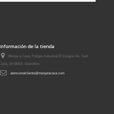
Información de la tienda
Menjar a Casa, Polígon Industrial El Congost Av. Sant
Julià, 28 08403, Granollers
:
atencionalcliente@menjaracasa.com