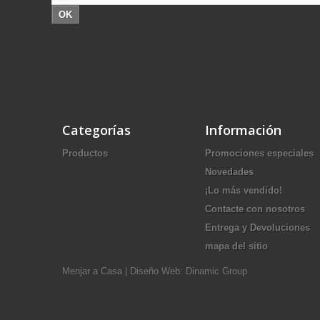
OK
Categorías
Información
Productos
Promociones especiales
Novedades
¡Lo más vendido!
Contacte con nosotros
Entrega y Devoluciones
mapa del sitio
Menjar a Casa
|
Diseño Web: Dinamic Group