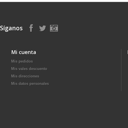
Síganos
Mi cuenta
Mis pedidos
Mis vales descuento
Mis direcciones
Mis datos personales