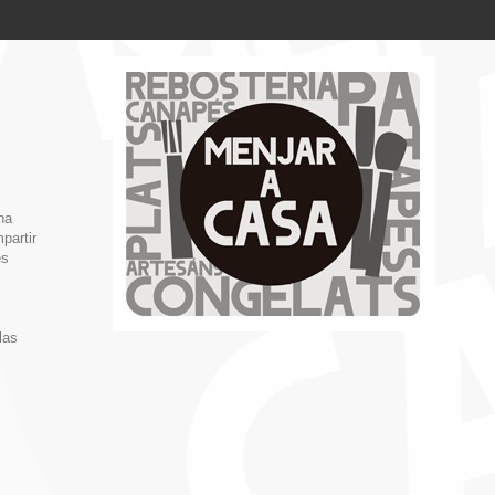
na
partir
es
las