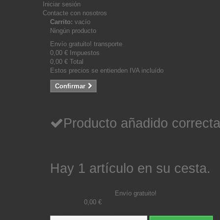
Iniciar sesión
Contacte con nosotros
Carrito:
vacío
Ningún producto
Envío gratuito!
transporte
0,00 €
Impuestos
0,00 €
Total
Estos precios se entienden IVA incluído
Confirmar
Producto añadido correcta
Cantidad
Total
Hay 1 artículo en su cesta.
Total productos: (tasas incluídas)
Total envío: (sin IVA)
Envío gratuito!
Impuestos
0,00 €
Total (tasas incluídas)