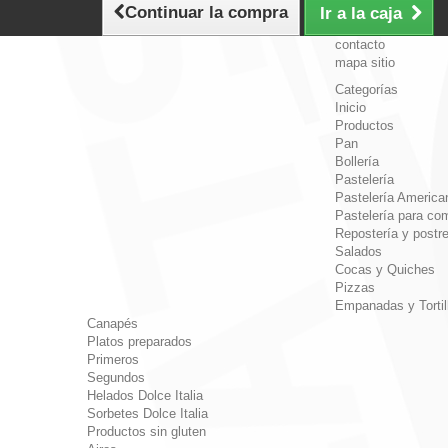
Continuar la compra
Ir a la caja
contacto
mapa sitio
Categorías
Inicio
Productos
Pan
Bollería
Pastelería
Pastelería America
Pastelería para com
Repostería y postr
Salados
Cocas y Quiches
Pizzas
Empanadas y Tortil
Canapés
Platos preparados
Primeros
Segundos
Helados Dolce Italia
Sorbetes Dolce Italia
Productos sin gluten