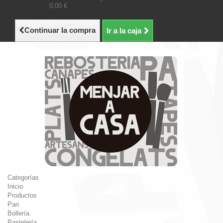
Impuestos
0,00 €
Total (tasas incluídas)
Continuar la compra
Ir a la caja
Categorías
Inicio
Productos
Pan
Bollería
Pastelería