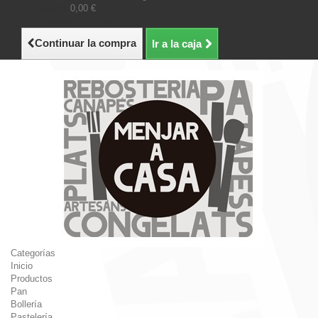
Impuestos
0,00 €
Total (tasas incluídas)
Continuar la compra
Ir a la caja
Categorías
Inicio
Productos
Pan
Bollería
Pastelería